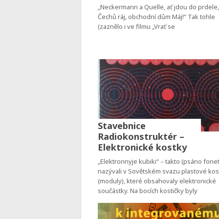
„Neckermann a Quelle, ať jdou do prdele
Čechů ráj, obchodní dům Máj!“ Tak tohle
(zaznělo i ve filmu „Vrať se
Stavebnice
Radiokonstruktér –
Elektronické kostky
„Elektronnyje kubiki“ – takto (psáno fonet
nazývali v Sovětském svazu plastové kos
(moduly), které obsahovaly elektronické
součástky. Na bocích kostičky byly