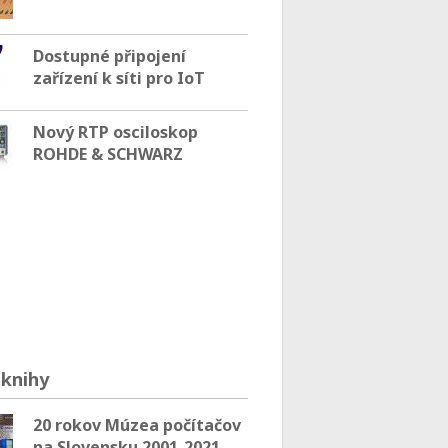
Dostupné připojení
zařízení k síti pro IoT
Nový RTP osciloskop
ROHDE & SCHWARZ
knihy
20 rokov Múzea počítačov
na Slovensku 2001-2021