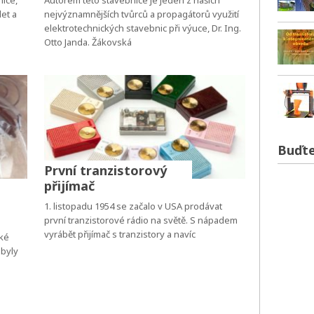
nice,
Autorem této stavebnice je jeden z našich
let a
nejvýznamnějších tvůrců a propagátorů využití
elektrotechnických stavebnic při výuce, Dr. Ing.
Otto Janda. Žákovská
Buďte
První tranzistorový
přijímač
1. listopadu 1954 se začalo v USA prodávat
první tranzistorové rádio na světě. S nápadem
vyrábět přijímač s tranzistory a navíc
ské
ebyly