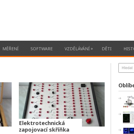
»
MĚŘENÍ
SOFTWARE
VZDĚLÁVÁNÍ
DĚTI
HIST
Oblíb
Elektrotechnická
zapojovací skříňka