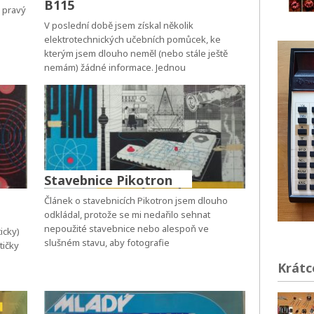
B115
, pravý
V poslední době jsem získal několik
elektrotechnických učebních pomůcek, ke
kterým jsem dlouho neměl (nebo stále ještě
nemám) žádné informace. Jednou
Stavebnice Pikotron
Článek o stavebnicích Pikotron jsem dlouho
odkládal, protože se mi nedařilo sehnat
nepoužité stavebnice nebo alespoň ve
icky)
slušném stavu, aby fotografie
tičky
Krátc