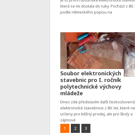
Je to první rumunská elektronická staveb
která se mi dostala do ruky. Pochází z 80. 
podle německého popisu na
Soubor elektronických
stavebnic pro I. ročník
polytechnické výchovy
mládeže
Dnes zde představím další českosloven
elektronické stavebnice z 80. let, které n
určeny pro běžný prodej, ale pro školy a
zájmové
1
2
3