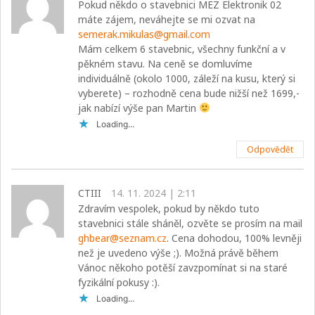
Pokud někdo o stavebnici MEZ Elektronik 02
máte zájem, neváhejte se mi ozvat na
semerak.mikulas@gmail.com
Mám celkem 6 stavebnic, všechny funkční a v
pěkném stavu. Na ceně se domluvíme
individuálně (okolo 1000, záleží na kusu, který si
vyberete) – rozhodně cena bude nižší než 1699,-
jak nabízí výše pan Martin
Loading...
Odpovědět
CTIII
14. 11. 2024 | 2:11
Zdravím vespolek, pokud by někdo tuto
stavebnici stále sháněl, ozvěte se prosím na mail
ghbear@seznam.cz
. Cena dohodou, 100% levněji
než je uvedeno výše ;). Možná právě během
Vánoc někoho potěší zavzpomínat si na staré
fyzikální pokusy :).
Loading...