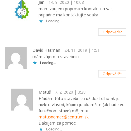
Jan
14. 9. 2020 | 10:08
mam zaujem poprosim kontakt na vas,
pripadne ma kontaktujte vdaka
Loading...
Odpovědět
David Hasman
24. 11. 2019 | 1:51
mám zájem o stavebnici
Loading...
Odpovědět
Matúš
7. 2. 2020 | 3:28
Hľadám túto stavebnícu už dosť dlho ak ju
niekto vlastní, kúpim ju okamžite (ak bude vo
funkčnom stave) môj mail
matusnemec@centrum.sk
Ďakujem za pomoc
Loading...