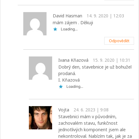
David Hasman
14. 9. 2020 | 12:03
mám zájem . Děkuji
Loading...
Odpovědět
Ivana Kňazová
15. 9. 2020 | 10:31
Dobrý den, stavebnice je už bohužel
prodaná.
I. Kňazová
Loading...
Vojta
24. 6. 2023 | 9:08
Stavebnici mám v původním,
zachovalém stavu, funkčnost
jednotlivých komponent jsem ale
nekontroloval. Nabízím tak, jak je za