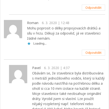
Odpovědět
Roman
6. 3. 2020 | 12:48
Mohu poprosit o délky propojovacích drátků a
sílu v řezu. Děkuji za odpověď, já ve stavebnici
žádné nemám.
Loading...
Odpovědět
Pavel
6. 3. 2020 | 4:37
Obávám se, že stavebnice byla distribuována
s metráží jednožilového vodiče, který si každý
podle návodu nastříhá na potřebnou délku a
oholí si cca 10 mm izolace na každé straně.
Moje stavebnice také neobsahuje originální
dráty. Vyrobil jsem si vlastní. Lze použít
nějaký rozpletený např. telefonní nebo
datový (LAN) kabel. Nebo koupit již hotové