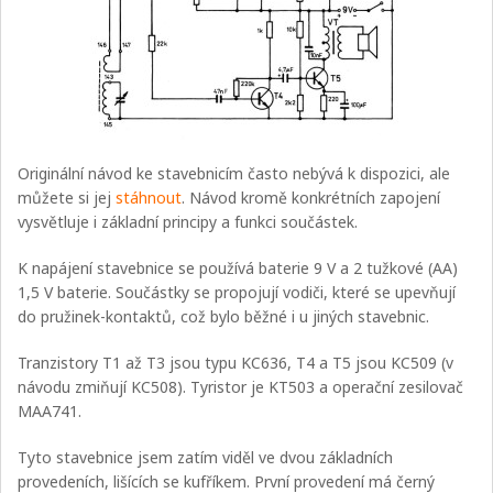
Originální návod ke stavebnicím často nebývá k dispozici, ale
můžete si jej
stáhnout
. Návod kromě konkrétních zapojení
vysvětluje i základní principy a funkci součástek.
K napájení stavebnice se používá baterie 9 V a 2 tužkové (AA)
1,5 V baterie. Součástky se propojují vodiči, které se upevňují
do pružinek-kontaktů, což bylo běžné i u jiných stavebnic.
Tranzistory T1 až T3 jsou typu KC636, T4 a T5 jsou KC509 (v
návodu zmiňují KC508). Tyristor je KT503 a operační zesilovač
MAA741.
Tyto stavebnice jsem zatím viděl ve dvou základních
provedeních, lišících se kufříkem. První provedení má černý