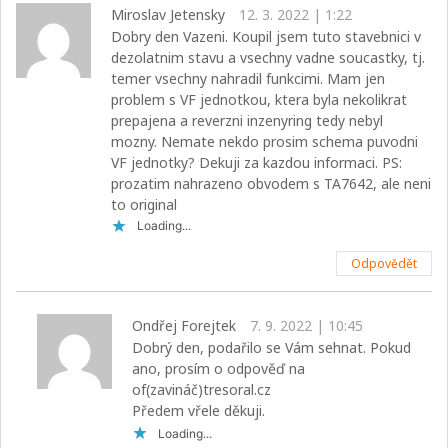
Miroslav Jetensky
12. 3. 2022 | 1:22
Dobry den Vazeni. Koupil jsem tuto stavebnici v
dezolatnim stavu a vsechny vadne soucastky, tj.
temer vsechny nahradil funkcimi. Mam jen
problem s VF jednotkou, ktera byla nekolikrat
prepajena a reverzni inzenyring tedy nebyl
mozny. Nemate nekdo prosim schema puvodni
VF jednotky? Dekuji za kazdou informaci. PS:
prozatim nahrazeno obvodem s TA7642, ale neni
to original
Loading...
Odpovědět
Ondřej Forejtek
7. 9. 2022 | 10:45
Dobrý den, podařilo se Vám sehnat. Pokud
ano, prosím o odpověď na
of(zavináč)tresoral.cz
Předem vřele děkuji.
Loading...