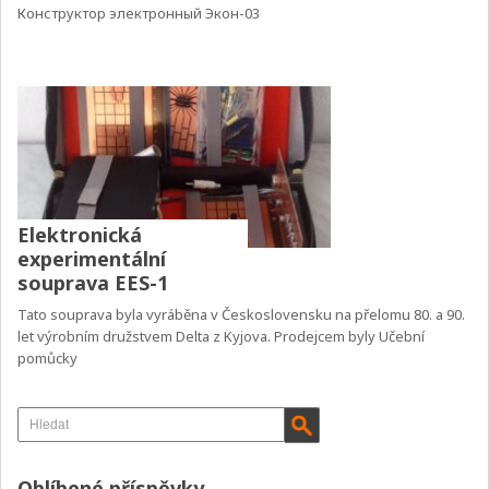
Конструктор электронный Экон-03
Elektronická
experimentální
souprava EES-1
Tato souprava byla vyráběna v Československu na přelomu 80. a 90.
let výrobním družstvem Delta z Kyjova. Prodejcem byly Učební
pomůcky
Oblíbené příspěvky