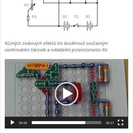
Různých zvukových efektů lze dosáhnout současným
uvolňováním žárovek a ovládáním potenciometru RV.
Video
přehrávač
00:00
00:17