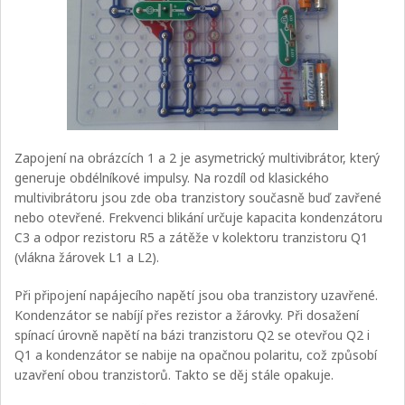
Zapojení na obrázcích 1 a 2 je asymetrický multivibrátor, který
generuje obdélníkové impulsy. Na rozdíl od klasického
multivibrátoru jsou zde oba tranzistory současně buď zavřené
nebo otevřené. Frekvenci blikání určuje kapacita kondenzátoru
C3 a odpor rezistoru R5 a zátěže v kolektoru tranzistoru Q1
(vlákna žárovek L1 a L2).
Při připojení napájecího napětí jsou oba tranzistory uzavřené.
Kondenzátor se nabíjí přes rezistor a žárovky. Při dosažení
spínací úrovně napětí na bázi tranzistoru Q2 se otevřou Q2 i
Q1 a kondenzátor se nabije na opačnou polaritu, což způsobí
uzavření obou tranzistorů. Takto se děj stále opakuje.