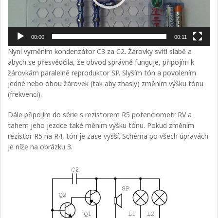
00:00
00:11
Nyní vyměním kondenzátor C3 za C2. Žárovky svítí slabě a
abych se přesvědčila, že obvod správně funguje, připojím k
žárovkám paralelně reproduktor SP. Slyším tón a povolením
jedné nebo obou žárovek (tak aby zhasly) změním výšku tónu
(frekvenci).
Dále připojím do série s rezistorem R5 potenciometr RV a
tahem jeho jezdce také měním výšku tónu. Pokud změním
rezistor R5 na R4, tón je zase vyšší. Schéma po všech úpravách
je níže na obrázku 3.